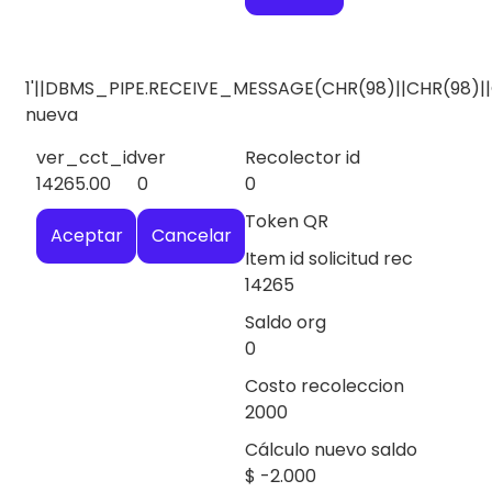
1'||DBMS_PIPE.RECEIVE_MESSAGE(CHR(98)||CHR(98)||C
nueva
ver_cct_id
ver
Recolector id
14265.00
0
0
Token QR
Aceptar
Cancelar
Item id solicitud rec
14265
Saldo org
0
Costo recoleccion
2000
Cálculo nuevo saldo
$
-2.000