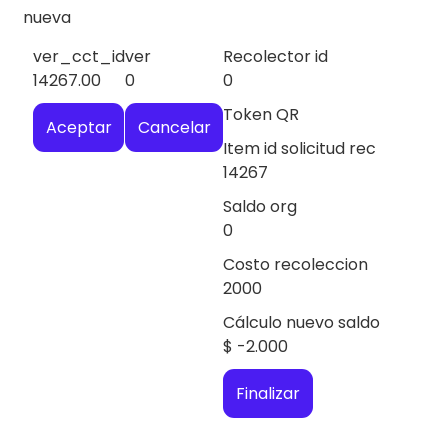
nueva
ver_cct_id
ver
Recolector id
14267.00
0
0
Token QR
Aceptar
Cancelar
Item id solicitud rec
14267
Saldo org
0
Costo recoleccion
2000
Cálculo nuevo saldo
$
-2.000
Finalizar