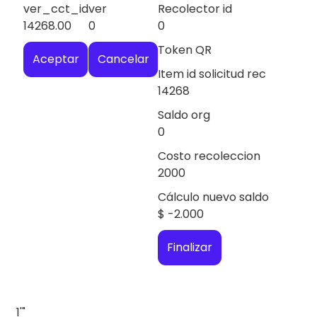
ver_cct_id
ver
Recolector id
14268.00
0
0
Token QR
Aceptar
Cancelar
Item id solicitud rec
14268
Saldo org
0
Costo recoleccion
2000
Cálculo nuevo saldo
$
-2.000
Finalizar
1'"