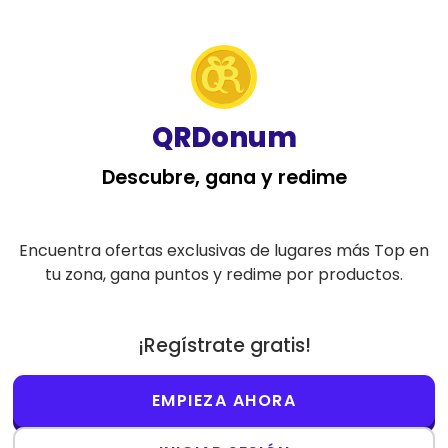
E
C
E
C
a
a
p
p
QRDonum
Descubre, gana y redime
Encuentra ofertas exclusivas de lugares más Top en
tu zona, gana puntos y redime por productos.
¡Regístrate gratis!
EMPIEZA AHORA